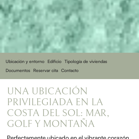
Ubicación y entorno
Edificio
Tipología de viviendas
Documentos
Reservar cita
Contacto
UNA UBICACIÓN
PRIVILEGIADA EN LA
COSTA DEL SOL: MAR,
GOLF Y MONTAÑA
Perfectamente ubicado en el vibrante corazón