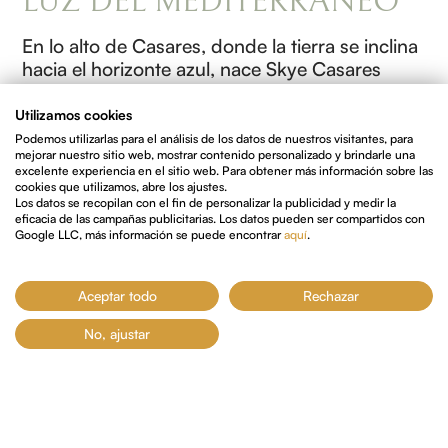
LUZ DEL MEDITERRÁNEO
En lo alto de Casares, donde la tierra se inclina
hacia el horizonte azul, nace Skye Casares
Golf, un proyecto que respira luz, mar y
paisaje. Tres son las fuerzas que lo modelan: la
Utilizamos cookies
luz que acaricia, la mar que esculpe, y la
Podemos utilizarlas para el análisis de los datos de nuestros visitantes, para
mejorar nuestro sitio web, mostrar contenido personalizado y brindarle una
topografía que guía su forma.
excelente experiencia en el sitio web. Para obtener más información sobre las
Diez portales se abren al suroeste, siguiendo el
cookies que utilizamos, abre los ajustes.
Los datos se recopilan con el fin de personalizar la publicidad y medir la
ritmo del sol y el declive de la colina. Como
eficacia de las campañas publicitarias. Los datos pueden ser compartidos con
terrazas sembradas en la ladera, se escalonan
Google LLC, más información se puede encontrar
aquí
.
con natural elegancia, abrazando la pendiente,
dibujando una plaza interior donde la vida
Aceptar todo
Rechazar
se recoge y se comparte.
En ese corazón común, la piscina emerge
No, ajustar
como un espejo de cielo, y el solárium, como
escenario de calma y contemplación. A su
alrededor, en planta baja, el gimnasio y el co-
working invitan a cuidar el cuerpo y la mente